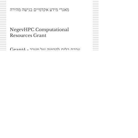
מאגרי מידע אקדמיים בגישה מהירה
NegevHPC Computational
Resources Grant
Geant4 - ערכת כלים להדמיה של מעבר
חלקיקים
OpenMC - חישובי מונטה-קרלו
ביצוע עבודות תחזוקה
מאיצים את NegevHPC עם Tesla V100!
כלי מקבול אוטומטיים בגריד הירוק