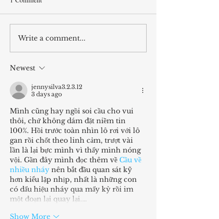
Write a comment...
Newest
jennysilva3.2.3.12
3 days ago
Mình cũng hay ngồi soi cầu cho vui 
thôi, chứ không dám đặt niềm tin 
100%. Hồi trước toàn nhìn lô rơi với lô 
gan rồi chốt theo linh cảm, trượt vài 
lần là lại bực mình vì thấy mình nóng 
vội. Gần đây mình đọc thêm về 
Cầu về 
nhiều nháy
 nên bắt đầu quan sát kỹ 
hơn kiểu lặp nhịp, nhất là những con 
có dấu hiệu nháy qua mấy kỳ rồi im 
một đoạn lại quay lại.…
Show More