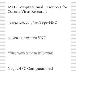
IAEC Computational Resources for
Corona Virus Research
חלוקת משאבי כניסה ל-NegevHPC
חיבור מרחוק באמצעות VNC
מאגרי מידע אקדמיים בגישה מהירה
NegevHPC Computational
Resources Grant
Geant4 - ערכת כלים להדמיה של מעבר
חלקיקים
OpenMC - חישובי מונטה-קרלו