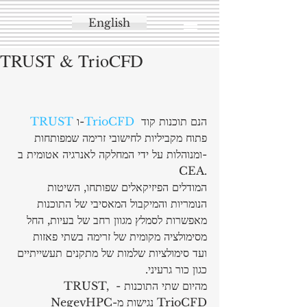
English
TRUST & TrioCFD
 הנם תוכנות קוד 
TrioCFD
 ו-
TRUST
פתוח מקביליות לחישובי זרימה שמפותחות 
ומנוהלות על ידי המחלקה לאנרגיה אטומית ב-
CEA.
המודלים הפיזיקאלים שפותחו, השיטות 
הנומריות והמיקבול המאסיבי של התוכנות 
מאפשרות לסמלץ מגוון רחב של בעיות, החל 
מסימולציה מקומית של זרימה בשתי פאזות 
ועד סימולציות שלמות של מתקנים תעשייתיים 
כגון כור גרעיני.
מהיום שתי התוכנות - TRUST, 
TrioCFD נגישות מ-NegevHPC 